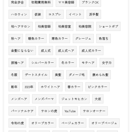
完全歩合
初期費用無料
ママ美容師
ブランクOK
ハロウィン
仮装
コスプレ
イベント
派手髪
柏ヘアサロン
柏美容師
柏美容室
柏美容院
ショートボブ
秋へア
暖色カラー
寒色カラー
グレージュ
色落ち
金髪にならない
成人式
成人式ヘア
成人式カラー
振袖ヘア
シルバーカラー
冬カラー
モテヘア
女子力
冬服
デートスタイル
美髪
ダメージ毛
褒められ髪
新年
2023年
ホワイトヘア
春カラー
ピンクカラー
メンズへア
メンズパーマ
ジェットモヒカン
大坂
パーソナルケア
サロンの虎
YouTube
サロンオーナー
令和の虎
オリーブカラー
ベージュカラー
オリーブベージュ