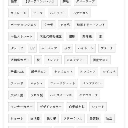
柏店
【ボーテコンシェル】
癖毛
ダメージヘア
ストレート
パーマ
ハイライト
ヘアサロン
ボーテ コンシェル
くせ毛
クセ毛
酸熱トリートメント
中性ストレート
次世代縮毛矯正
撮影
紫外線
夏
ダメージ
UV
ホームケア
ボブ
ハイトーン
ブリーチ
透明感カラー
秋
トレンド
ミルクティー
個室サロン
子連れOK
親子サロン
キッズカット
メンズヘア
ツイスパ
フェード
マッシュ
フェードジェット
メンズサロン
広がり髪
うねり髪
ハイダメージ毛
ケアブリーチ
インナーカラー
デザインカラー
白髪ぼかし
ショート
ショート
抜け感
抜け感
フリーランス
美容師
独立