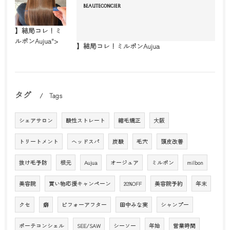
BEAUTECONCIER
】結局コレ！ミ
ルボンAujua">
】結局コレ！ミルボンAujua
タグ
Tags
シェアサロン
酸性ストレート
縮毛矯正
大阪
トリートメント
ヘッドスパ
炭酸
毛穴
頭皮改善
抜け毛予防
根元
Aujua
オージュア
ミルボン
milbon
美容院
買い物応援キャンペーン
20%OFF
美容院予約
年末
クセ
癖
ビフォーアフター
田中みな実
シャンプー
ボーテコンシェル
SEE/SAW
シーソー
年始
営業時間