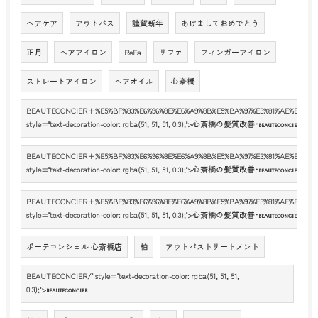
ヘアケア
アウトバス
謹賀新年
あけましておめでとう
正月
ヘアアイロン
ReFa
リファ
フィンガーアイロン
ストレートアイロン
ヘアオイル
心斎橋
BEAUTECONCIER+%E5%BF%83%E6%96%8E%E6%A9%8B%E5%BA%97%E3%81%AE%E5%8F%A
style="text-decoration-color: rgba(51, 51, 51, 0.3);">心斎橋の髪質改善･
心斎
BEAUTECONCIER
BEAUTECONCIER+%E5%BF%83%E6%96%8E%E6%A9%8B%E5%BA%97%E3%81%AE%E8%A9%
style="text-decoration-color: rgba(51, 51, 51, 0.3);">心斎橋の髪質改善･
心斎
BEAUTECONCIER
BEAUTECONCIER+%E5%BF%83%E6%96%8E%E6%A9%8B%E5%BA%97%E3%81%AE%E3%81%8
style="text-decoration-color: rgba(51, 51, 51, 0.3);">心斎橋の髪質改善･
心斎
BEAUTECONCIER
ボーテコンシェル 心斎橋店
柏
アウトバストリートメント
BEAUTECONCIER/" style="text-decoration-color: rgba(51, 51, 51,
0.3);">
BEAUTECONCIER