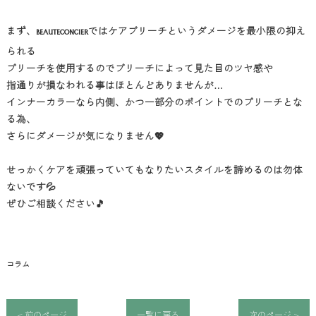
まず、
ではケアブリーチというダメージを最小限の抑え
BEAUTECONCIER
られる
ブリーチを使用するのでブリーチによって見た目のツヤ感や
指通りが損なわれる事はほとんどありませんが…
インナーカラーなら内側、かつ一部分のポイントでのブリーチとな
る為、
さらにダメージが気になりません💖
せっかくケアを頑張っていてもなりたいスタイルを諦めるのは勿体
ないです💦
ぜひご相談ください🎵
コラム
< 前のページ
一覧に戻る
次のページ >