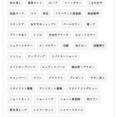
赤み消し
退色キレイ
OLへア
トーンダウン
こなれ女子
垢抜けヘア
ママ
学生
フリーランス美容師
美容業界
スキンケア
おすすめシャンプー
ペールカラー
春ヘア
ブリーチあり
レシピ
次世代ブリーチ
ビビットカラー
ニュアンスカラー
エンドカラー
柏駅
柏サロン
短髪男子
メッシュ
アップバング
スパイキーショート
タイトロープパーマ
ニュアンスパーマ
錦糸町ヘアサロン
キャンペーン
コフレ
クリスマス
プレゼント
サロン求人
スタイリスト募集
アシスタント募集
スタイリストデビュー
ショートカット
ショートヘア
ショート美容師
初カラー
新社会人ヘア
レイヤーカット
レイヤースタイル