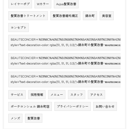
レイヤーボブ
Wカラー
Aujua髪質改善
髪質改善トリートメント
髪質改善縮毛矯正
錦糸町
美容室
コンセプト
BEAUTECONCIER+%E9%8C%A6%E7%B3%B8%E7%94%BA%E5%BA%97%E3%81%AE%E5%8F%A
style="text-decoration-color: rgba(51, 51, 51, 0.3);">錦糸町の髪質改善･
錦糸
BEAUTECONCIER
BEAUTECONCIER+%E9%8C%A6%E7%B3%B8%E7%94%BA%E5%BA%97%E3%81%AE%E8%A9%
style="text-decoration-color: rgba(51, 51, 51, 0.3);">錦糸町の髪質改善･
錦糸
BEAUTECONCIER
BEAUTECONCIER+%E9%8C%A6%E7%B3%B8%E7%94%BA%E5%BA%97%E3%81%AE%E3%81%
style="text-decoration-color: rgba(51, 51, 51, 0.3);">錦糸町の髪質改善･
錦糸
BEAUTECONCIER
サービス
採用情報
メニュー
スタッフ
アクセス
ボーテコンシェル 錦糸町店
プライバシーポリシー
お問い合わせ
メンズ
髪質改善