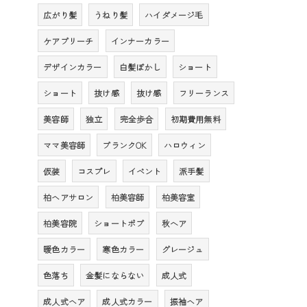
広がり髪
うねり髪
ハイダメージ毛
ケアブリーチ
インナーカラー
デザインカラー
白髪ぼかし
ショート
ショート
抜け感
抜け感
フリーランス
美容師
独立
完全歩合
初期費用無料
ママ美容師
ブランクOK
ハロウィン
仮装
コスプレ
イベント
派手髪
柏ヘアサロン
柏美容師
柏美容室
柏美容院
ショートボブ
秋へア
暖色カラー
寒色カラー
グレージュ
色落ち
金髪にならない
成人式
成人式ヘア
成人式カラー
振袖ヘア