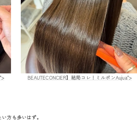
">
BEAUTECONCIER】結局コレ！ミルボンAujua">
たい方も多いはず。
！