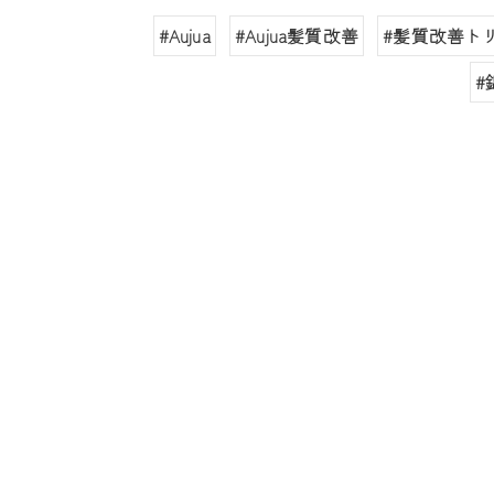
#Aujua
#Aujua髪質改善
#髪質改善ト
#