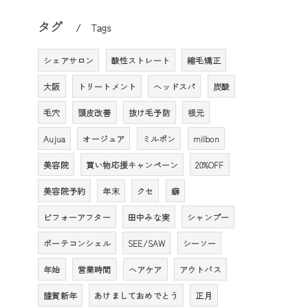
タグ
Tags
シェアサロン
酸性ストレート
縮毛矯正
大阪
トリートメント
ヘッドスパ
炭酸
毛穴
頭皮改善
抜け毛予防
根元
て
Aujua
オージュア
ミルボン
milbon
美容院
買い物応援キャンペーン
20%OFF
美容院予約
年末
クセ
癖
ビフォーアフター
田中みな実
シャンプー
ボーテコンシェル
SEE/SAW
シーソー
年始
営業時間
ヘアケア
アウトバス
謹賀新年
あけましておめでとう
正月