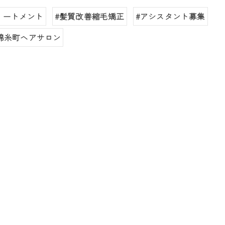
リートメント
#髪質改善縮毛矯正
#アシスタント募集
錦糸町ヘアサロン