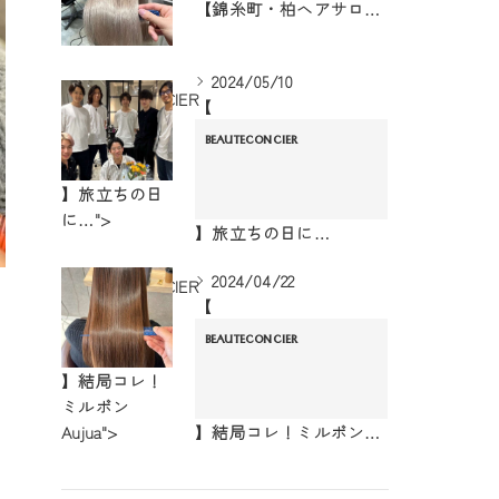
【錦糸町・柏ヘアサロン】ハイトーンにしたいけどダメージは嫌！
2024/05/10
BEAUTECONCIER
【
BEAUTECONCIER
】旅立ちの日
に…">
】旅立ちの日に…
2024/04/22
BEAUTECONCIER
【
BEAUTECONCIER
】結局コレ！
ミルボン
Aujua">
】結局コレ！ミルボンAujua