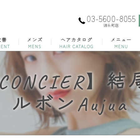
03-5600-8055
錦糸町店
改善
メンズ
ヘアカタログ
メニュー
ECONCIER
ルボンAujua