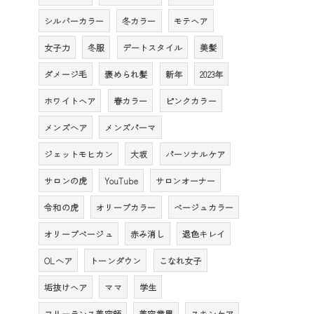
シルバーカラー
冬カラー
モテヘア
女子力
冬服
デートスタイル
美髪
ダメージ毛
褒められ髪
新年
2023年
ホワイトヘア
春カラー
ピンクカラー
メンズへア
メンズパーマ
ジェットモヒカン
大坂
パーソナルケア
サロンの虎
YouTube
サロンオーナー
令和の虎
オリーブカラー
ベージュカラー
オリーブベージュ
赤み消し
退色キレイ
OLへア
トーンダウン
こなれ女子
垢抜けヘア
ママ
学生
フリーランス美容師
美容業界
スキンケア