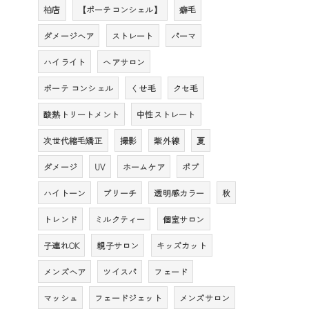
柏店
【ボーテコンシェル】
癖毛
ダメージヘア
ストレート
パーマ
ハイライト
ヘアサロン
ボーテ コンシェル
くせ毛
クセ毛
酸熱トリートメント
中性ストレート
次世代縮毛矯正
撮影
紫外線
夏
ダメージ
UV
ホームケア
ボブ
ハイトーン
ブリーチ
透明感カラー
秋
トレンド
ミルクティー
個室サロン
子連れOK
親子サロン
キッズカット
メンズヘア
ツイスパ
フェード
マッシュ
フェードジェット
メンズサロン