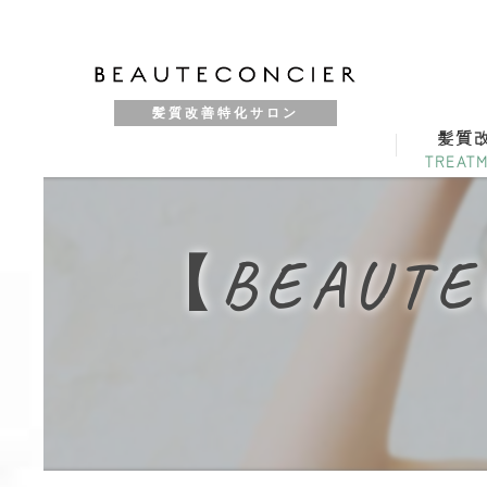
髪質改善特化サロン
髪質
【BEAUT