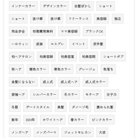
インナーカラー
デザインカラー
白髪ぼかし
ショート
ショート
抜け感
抜け感
フリーランス
美容師
独立
完全歩合
初期費用無料
ママ美容師
ブランクOK
ハロウィン
仮装
コスプレ
イベント
派手髪
柏ヘアサロン
柏美容師
柏美容室
柏美容院
ショートボブ
秋へア
暖色カラー
寒色カラー
グレージュ
色落ち
金髪にならない
成人式
成人式ヘア
成人式カラー
振袖ヘア
シルバーカラー
冬カラー
モテヘア
女子力
冬服
デートスタイル
美髪
ダメージ毛
褒められ髪
新年
2023年
ホワイトヘア
春カラー
ピンクカラー
メンズへア
メンズパーマ
ジェットモヒカン
大坂