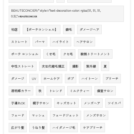
BEAUTECONCIER/" style="text-decoration-color: rgba(51, 51, 51,
0.3);">
BEAUTECONCIER
柏店
【ボーテコンシェル】
癖毛
ダメージヘア
ストレート
パーマ
ハイライト
ヘアサロン
ボーテ コンシェル
くせ毛
クセ毛
酸熱トリートメント
中性ストレート
次世代縮毛矯正
撮影
紫外線
夏
ダメージ
UV
ホームケア
ボブ
ハイトーン
ブリーチ
透明感カラー
秋
トレンド
ミルクティー
個室サロン
子連れOK
親子サロン
キッズカット
メンズヘア
ツイスパ
フェード
マッシュ
フェードジェット
メンズサロン
広がり髪
うねり髪
ハイダメージ毛
ケアブリーチ