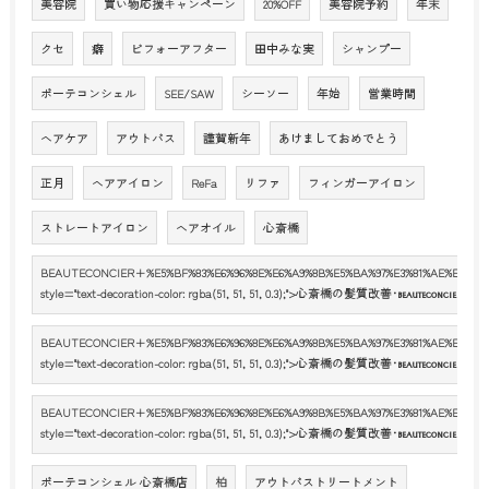
美容院
買い物応援キャンペーン
20%OFF
美容院予約
年末
クセ
癖
ビフォーアフター
田中みな実
シャンプー
ボーテコンシェル
SEE/SAW
シーソー
年始
営業時間
ヘアケア
アウトバス
謹賀新年
あけましておめでとう
正月
ヘアアイロン
ReFa
リファ
フィンガーアイロン
ストレートアイロン
ヘアオイル
心斎橋
BEAUTECONCIER+%E5%BF%83%E6%96%8E%E6%A9%8B%E5%BA%97%E3%81%AE%E5%8F%A
style="text-decoration-color: rgba(51, 51, 51, 0.3);">心斎橋の髪質改善･
心斎
BEAUTECONCIER
BEAUTECONCIER+%E5%BF%83%E6%96%8E%E6%A9%8B%E5%BA%97%E3%81%AE%E8%A9%
style="text-decoration-color: rgba(51, 51, 51, 0.3);">心斎橋の髪質改善･
心斎
BEAUTECONCIER
BEAUTECONCIER+%E5%BF%83%E6%96%8E%E6%A9%8B%E5%BA%97%E3%81%AE%E3%81%8
style="text-decoration-color: rgba(51, 51, 51, 0.3);">心斎橋の髪質改善･
心斎
BEAUTECONCIER
ボーテコンシェル 心斎橋店
柏
アウトバストリートメント