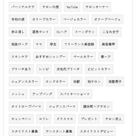
パーソナルケア
サロンの虎
YouTube
サロンオーナー
令和の虎
オリーブカラー
ベージュカラー
オリーブベージュ
赤み消し
退色キレイ
OLへア
トーンダウン
こなれ女子
垢抜けヘア
ママ
学生
フリーランス美容師
美容業界
スキンケア
おすすめシャンプー
ペールカラー
春ヘア
ブリーチあり
レシピ
次世代ブリーチ
ビビットカラー
ニュアンスカラー
エンドカラー
柏駅
柏サロン
短髪男子
メッシュ
アップバング
スパイキーショート
タイトロープパーマ
ニュアンスパーマ
錦糸町ヘアサロン
キャンペーン
コフレ
クリスマス
プレゼント
サロン求人
スタイリスト募集
アシスタント募集
スタイリストデビュー