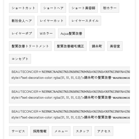
ショートカット
ショートヘア
ショート美容師
初カラー
新社会人ヘア
レイヤーカット
レイヤースタイル
レイヤーボブ
Wカラー
Aujua髪質改善
髪質改善トリートメント
髪質改善縮毛矯正
錦糸町
美容室
コンセプト
BEAUTECONCIER+%E9%8C%A6%E7%B3%B8%E7%94%BA%E5%BA%97%E3%81%AE%E5%8F%A
style="text-decoration-color: rgba(51, 51, 51, 0.3);">錦糸町の髪質改善･
錦糸
BEAUTECONCIER
BEAUTECONCIER+%E9%8C%A6%E7%B3%B8%E7%94%BA%E5%BA%97%E3%81%AE%E8%A9%
style="text-decoration-color: rgba(51, 51, 51, 0.3);">錦糸町の髪質改善･
錦糸
BEAUTECONCIER
BEAUTECONCIER+%E9%8C%A6%E7%B3%B8%E7%94%BA%E5%BA%97%E3%81%AE%E3%81%
style="text-decoration-color: rgba(51, 51, 51, 0.3);">錦糸町の髪質改善･
錦糸
BEAUTECONCIER
サービス
採用情報
メニュー
スタッフ
アクセス