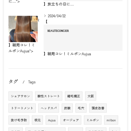
に…">
】旅立ちの日に…
2024/04/22
BEAUTECONCIER
【
BEAUTECONCIER
】結局コレ！ミ
ルボンAujua">
】結局コレ！ミルボンAujua
タグ
Tags
シェアサロン
酸性ストレート
縮毛矯正
大阪
トリートメント
ヘッドスパ
炭酸
毛穴
頭皮改善
抜け毛予防
根元
Aujua
オージュア
ミルボン
milbon