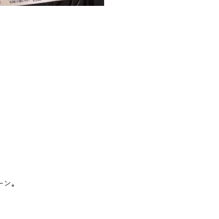
。
ーン。