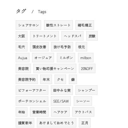
タグ
Tags
シェアサロン
酸性ストレート
縮毛矯正
大阪
トリートメント
ヘッドスパ
炭酸
毛穴
頭皮改善
抜け毛予防
根元
Aujua
オージュア
ミルボン
milbon
美容院
買い物応援キャンペーン
20%OFF
美容院予約
年末
クセ
癖
ビフォーアフター
田中みな実
シャンプー
ボーテコンシェル
SEE/SAW
シーソー
年始
営業時間
ヘアケア
アウトバス
謹賀新年
あけましておめでとう
正月