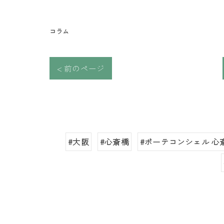
コラム
< 前のページ
#大阪
#心斎橋
#ボーテコンシェル 心