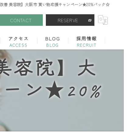
改善 美容院】大阪市 買い物応援キャンペーン★20%バック☆
CONTACT
RESERVE
アクセス
BLOG
採用情報
ボーテコンシェル 錦糸町店
シェアサロン
 美容院】大
ーン★20%