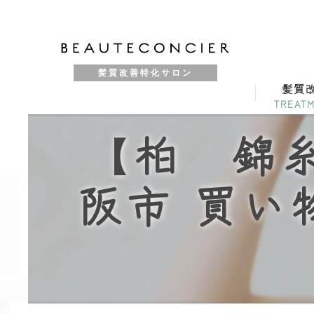
髪質改善特化サロン
髪質
【柏 錦糸
阪市 買い