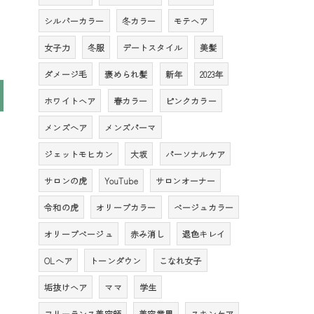
シルバーカラー
冬カラー
モテヘア
女子力
冬服
デートスタイル
美髪
ダメージ毛
褒められ髪
新年
2023年
ホワイトヘア
春カラー
ピンクカラー
メンズへア
メンズパーマ
ジェットモヒカン
大坂
パーソナルケア
サロンの虎
YouTube
サロンオーナー
令和の虎
オリーブカラー
ベージュカラー
オリーブベージュ
赤み消し
退色キレイ
OLへア
トーンダウン
こなれ女子
垢抜けヘア
ママ
学生
フリーランス美容師
美容業界
スキンケア