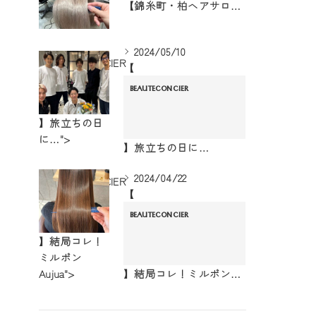
【錦糸町・柏ヘアサロン】ハイトーンにしたいけどダメージは嫌！
2024/05/10
BEAUTECONCIER
【
BEAUTECONCIER
】旅立ちの日
に…">
】旅立ちの日に…
2024/04/22
BEAUTECONCIER
【
BEAUTECONCIER
】結局コレ！
ミルボン
Aujua">
】結局コレ！ミルボンAujua