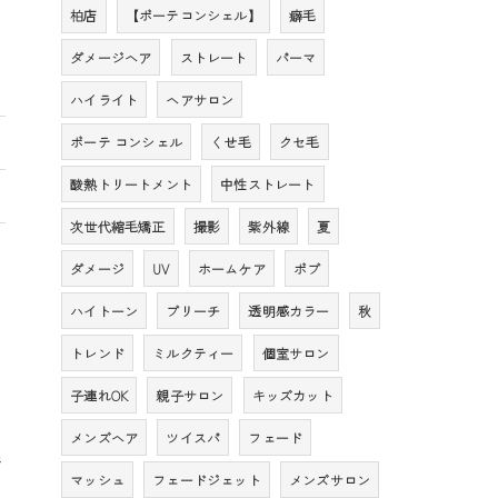
柏店
【ボーテコンシェル】
癖毛
ダメージヘア
ストレート
パーマ
ハイライト
ヘアサロン
ボーテ コンシェル
くせ毛
クセ毛
酸熱トリートメント
中性ストレート
次世代縮毛矯正
撮影
紫外線
夏
ダメージ
UV
ホームケア
ボブ
ハイトーン
ブリーチ
透明感カラー
秋
トレンド
ミルクティー
個室サロン
子連れOK
親子サロン
キッズカット
メンズヘア
ツイスパ
フェード
番
マッシュ
フェードジェット
メンズサロン