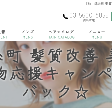
【柏 錦糸町 髪質
03-5600-8055
錦糸町店
改善
メンズ
ヘアカタログ
メニュー
町 髪質改善
物応援キャンペ
バック☆