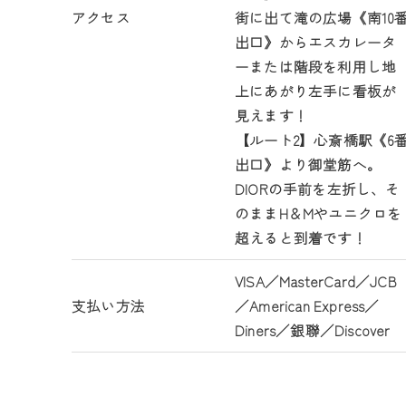
アクセス
街に出て滝の広場《南10
出口》からエスカレータ
ーまたは階段を利用し地
上にあがり左手に看板が
見えます！
【ルート2】心斎橋駅《6
出口》より御堂筋へ。
DIORの手前を左折し、そ
のままH＆Mやユニクロを
超えると到着です！
VISA／MasterCard／JCB
支払い方法
／American Express／
Diners／銀聯／Discover