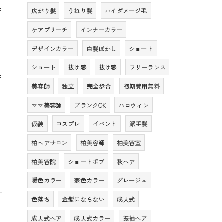
番
広がり髪
うねり髪
ハイダメージ毛
ケアブリーチ
インナーカラー
デザインカラー
白髪ぼかし
ショート
ショート
抜け感
抜け感
フリーランス
番
美容師
独立
完全歩合
初期費用無料
ママ美容師
ブランクOK
ハロウィン
仮装
コスプレ
イベント
派手髪
柏ヘアサロン
柏美容師
柏美容室
柏美容院
ショートボブ
秋へア
暖色カラー
寒色カラー
グレージュ
色落ち
金髪にならない
成人式
成人式ヘア
成人式カラー
振袖ヘア